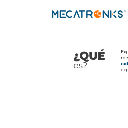
¿QUÉ
Exp
me
es?
ra
exp