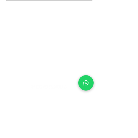
INICIO
IMPLEMENTACIÓN
SOLUCIONES
CONTACTO
D. R. © EXPERIENCIAS Y SOLUCIONES
EDUCATIVAS MECATRONIKS, A. C., 2008-
2026.