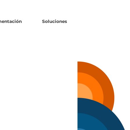
mentación
Soluciones